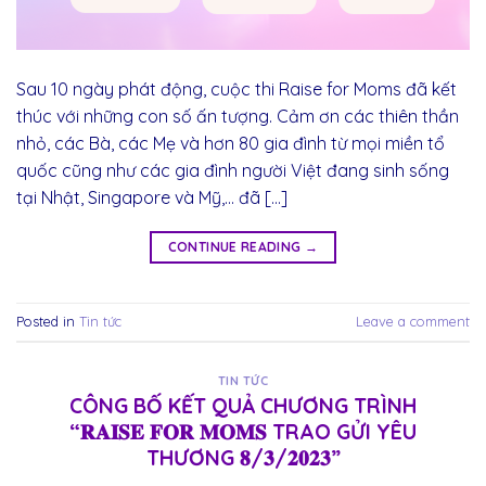
Sau 10 ngày phát động, cuộc thi Raise for Moms đã kết
thúc với những con số ấn tượng. Cảm ơn các thiên thần
nhỏ, các Bà, các Mẹ và hơn 80 gia đình từ mọi miền tổ
quốc cũng như các gia đình người Việt đang sinh sống
tại Nhật, Singapore và Mỹ,… đã […]
CONTINUE READING
→
Posted in
Tin tức
Leave a comment
TIN TỨC
CÔNG BỐ KẾT QUẢ CHƯƠNG TRÌNH
“𝐑𝐀𝐈𝐒𝐄 𝐅𝐎𝐑 𝐌𝐎𝐌𝐒 TRAO GỬI YÊU
THƯƠNG 𝟖/𝟑/𝟐𝟎𝟐𝟑”