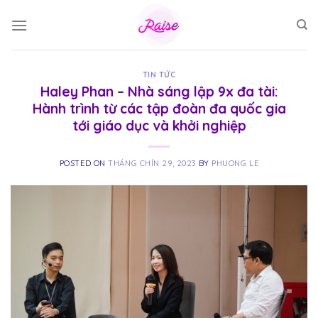
Skip
to
content
TIN TỨC
Haley Phan – Nhà sáng lập 9x đa tài:
Hành trình từ các tập đoàn đa quốc gia
tới giáo dục và khởi nghiệp
POSTED ON
THÁNG CHÍN 29, 2023
BY
PHUONG LE