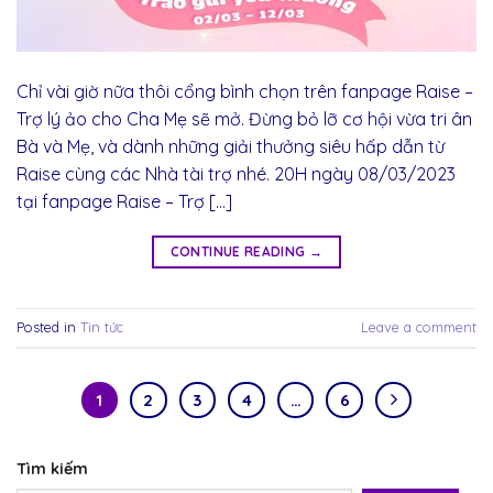
Chỉ vài giờ nữa thôi cổng bình chọn trên fanpage Raise –
Trợ lý ảo cho Cha Mẹ sẽ mở. Đừng bỏ lỡ cơ hội vừa tri ân
Bà và Mẹ, và dành những giải thưởng siêu hấp dẫn từ
Raise cùng các Nhà tài trợ nhé. 20H ngày 08/03/2023
tại fanpage Raise – Trợ […]
CONTINUE READING
→
Posted in
Tin tức
Leave a comment
1
2
3
4
…
6
Tìm kiếm