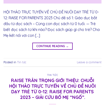
HỘI THẢO TRỰC TUYẾN VỀ CHỦ ĐỀ NUÔI DẠY TRẺ TỪ 0-
12: RAISE FOR PARENTS 2023 Chủ đề số 1: Giáo dục bắt
đầu từ đọc sách – Cùng con đọc sách từ 0 tuổi. — Trẻ
biết đọc sách từ khi nào? Đọc sách giúp gì cho trẻ? Cha
Mẹ kết nối với con […]
CONTINUE READING
→
Posted in
Tin tức
Leave a comment
TIN TỨC
RAISE TRÂN TRỌNG GIỚI THIỆU: CHUỖI
HỘI THẢO TRỰC TUYẾN VỀ CHỦ ĐỀ NUÔI
DẠY TRẺ TỪ 0-12: RAISE FOR PARENTS
2023 – GIẢI CỨU BỐ MẸ “NGỐ”.