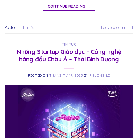
CONTINUE READING
→
Posted in
Tin tức
Leave a comment
TIN TỨC
Những Startup Giáo dục – Công nghệ
hàng đầu Châu Á – Thái Bình Dương
POSTED ON
THÁNG TƯ 19, 2023
BY
PHUONG LE