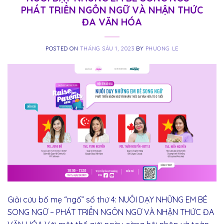
PHÁT TRIỂN NGÔN NGỮ VÀ NHẬN THỨC
ĐA VĂN HÓA
POSTED ON
THÁNG SÁU 1, 2023
BY
PHUONG LE
Giải cứu bố mẹ “ngố” số thứ 4: NUÔI DẠY NHỮNG EM BÉ
SONG NGỮ – PHÁT TRIỂN NGÔN NGỮ VÀ NHẬN THỨC ĐA