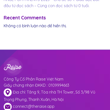
đầu từ đọc sách – Cùng con đọc sách từ 0 tuổi.
Recent Comments
Không có bình luận nào để hiển thị.
Công Ty Cổ Phần Raise Việt Nam
Giấy chứng nhận ĐKKD : 0109994663
Địa chỉ: Tầng 9, Tòa nhà TH Tower, Số 3/98 Vũ
Trọng Phụng, Thanh Xuân, Hà Nội
connect@theraise.app