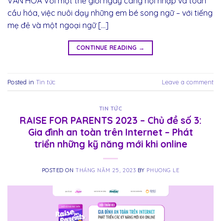
VĂN HÓA Với một thế giới ngày càng hội nhập và toàn
cầu hóa, việc nuôi dạy những em bé song ngữ – với tiếng
mẹ đẻ và một ngoại ngữ […]
CONTINUE READING
→
Posted in
Tin tức
Leave a comment
TIN TỨC
RAISE FOR PARENTS 2023 – Chủ đề số 3:
Gia đình an toàn trên Internet – Phát
triển những kỹ năng mới khi online
POSTED ON
THÁNG NĂM 25, 2023
BY
PHUONG LE