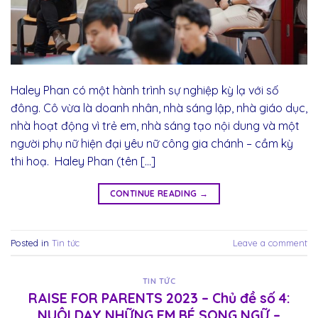
Haley Phan có một hành trình sự nghiệp kỳ lạ với số
đông. Cô vừa là doanh nhân, nhà sáng lập, nhà giáo dục,
nhà hoạt động vì trẻ em, nhà sáng tạo nội dung và một
người phụ nữ hiện đại yêu nữ công gia chánh – cầm kỳ
thi hoạ. Haley Phan (tên […]
CONTINUE READING
→
Posted in
Tin tức
Leave a comment
TIN TỨC
RAISE FOR PARENTS 2023 – Chủ đề số 4:
NUÔI DẠY NHỮNG EM BÉ SONG NGỮ –