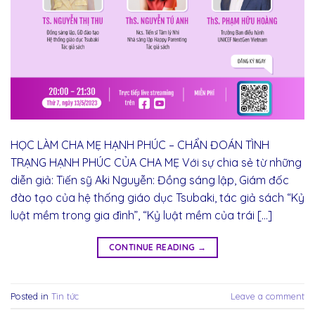
HỌC LÀM CHA MẸ HẠNH PHÚC – CHẨN ĐOÁN TÌNH
TRẠNG HẠNH PHÚC CỦA CHA MẸ Với sự chia sẻ từ những
diễn giả: Tiến sỹ Aki Nguyễn: Đồng sáng lập, Giám đốc
đào tạo của hệ thống giáo dục Tsubaki, tác giả sách “Kỷ
luật mềm trong gia đình”, “Kỷ luật mềm của trái […]
CONTINUE READING
→
Posted in
Tin tức
Leave a comment