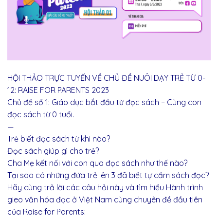
HỘI THẢO TRỰC TUYẾN VỀ CHỦ ĐỀ NUÔI DẠY TRẺ TỪ 0-
12: RAISE FOR PARENTS 2023
Chủ đề số 1: Giáo dục bắt đầu từ đọc sách – Cùng con
đọc sách từ 0 tuổi.
—
Trẻ biết đọc sách từ khi nào?
Đọc sách giúp gì cho trẻ?
Cha Mẹ kết nối với con qua đọc sách như thế nào?
Tại sao có những đứa trẻ lên 3 đã biết tự cầm sách đọc?
Hãy cùng trả lời các câu hỏi này và tìm hiểu Hành trình
gieo văn hóa đọc ở Việt Nam cùng chuyên đề đầu tiên
của Raise for Parents: