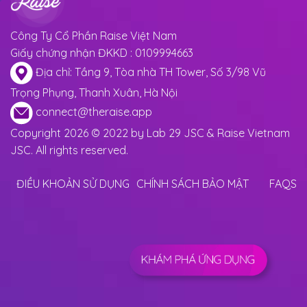
Công Ty Cổ Phần Raise Việt Nam
Giấy chứng nhận ĐKKD : 0109994663
Địa chỉ: Tầng 9, Tòa nhà TH Tower, Số 3/98 Vũ
Trọng Phụng, Thanh Xuân, Hà Nội
connect@theraise.app
Copyright 2026 © 2022 by Lab 29 JSC & Raise Vietnam
JSC. All rights reserved.
ĐIỀU KHOẢN SỬ DỤNG
CHÍNH SÁCH BẢO MẬT
FAQS