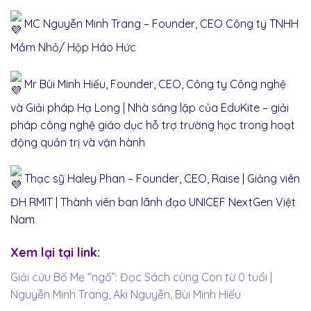
MC Nguyễn Minh Trang – Founder, CEO Công ty TNHH
Mầm Nhỏ/ Hộp Háo Hức
Mr Bùi Minh Hiếu, Founder, CEO, Công ty Công nghệ
và Giải pháp Hạ Long | Nhà sáng lập của EduKite – giải
pháp công nghệ giáo dục hỗ trợ trường học trong hoạt
động quản trị và vận hành
Thạc sỹ Haley Phan – Founder, CEO, Raise | Giảng viên
ĐH RMIT | Thành viên ban lãnh đạo UNICEF NextGen Việt
Nam
Xem lại tại link:
Giải cứu Bố Mẹ “ngố”: Đọc Sách cùng Con từ 0 tuổi |
Nguyễn Minh Trang, Aki Nguyễn, Bùi Minh Hiếu