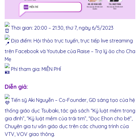
Thời gian: 20:00 – 21:30, thứ 7, ngày 6/5/2023
Địa điểm: Hội thảo trực tuyến, trực tiếp live streaming
trên Facebook và Youtube của Raise – Trợ lý ảo cho Cha
Mẹ
Phí tham gia: MIỄN PHÍ
Diễn giả:
Tiến sỹ Aki Nguyễn – Co-Founder, GĐ sáng tạo của hệ
thống giáo dục Tsubaki, tác giả sách “Kỷ luật mềm trong
gia đình”, “Kỷ luật mềm của trái tim”, “Đọc Ehon cho bé”,
Chuyên gia tư vấn giáo dục trên các chương trình của
VTV, VOV giao thông.