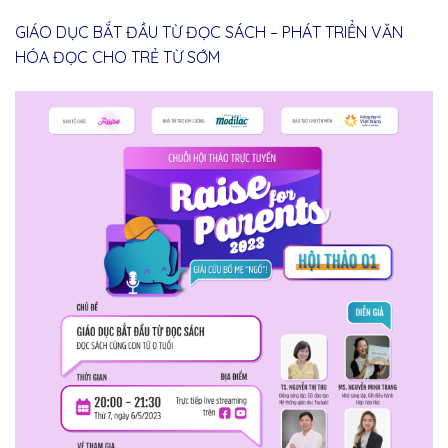
GIÁO DỤC BẮT ĐẦU TỪ ĐỌC SÁCH – PHÁT TRIỂN VĂN
HÓA ĐỌC CHO TRẺ TỪ SỚM