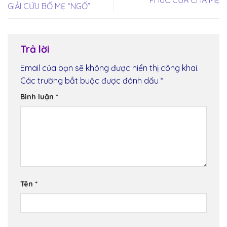
GIẢI CỨU BỐ MẸ “NGỐ”.
Trả lời
Email của bạn sẽ không được hiển thị công khai.
Các trường bắt buộc được đánh dấu
*
Bình luận
*
Tên
*