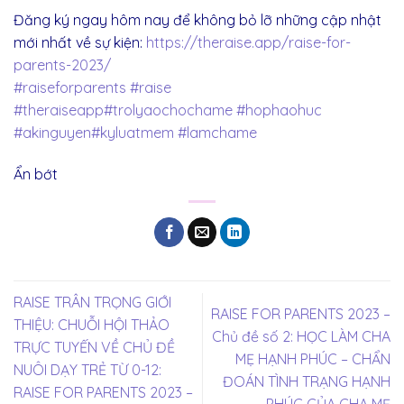
Đăng ký ngay hôm nay để không bỏ lỡ những cập nhật
mới nhất về sự kiện:
https://theraise.app/raise-for-
parents-2023/
#raiseforparents
#raise
#theraiseapp
#trolyaochochame
#hophaohuc
#akinguyen
#kyluatmem
#lamchame
Ẩn bớt
RAISE TRÂN TRỌNG GIỚI
RAISE FOR PARENTS 2023 –
THIỆU: CHUỖI HỘI THẢO
Chủ đề số 2: HỌC LÀM CHA
TRỰC TUYẾN VỀ CHỦ ĐỀ
MẸ HẠNH PHÚC – CHẨN
NUÔI DẠY TRẺ TỪ 0-12:
ĐOÁN TÌNH TRẠNG HẠNH
RAISE FOR PARENTS 2023 –
PHÚC CỦA CHA MẸ