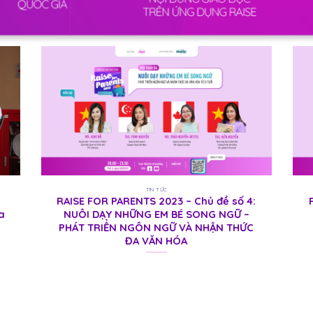
TIN TỨC
RAISE FOR PARENTS 2023 – Chủ đề số 4:
a
NUÔI DẠY NHỮNG EM BÉ SONG NGỮ –
PHÁT TRIỂN NGÔN NGỮ VÀ NHẬN THỨC
ĐA VĂN HÓA