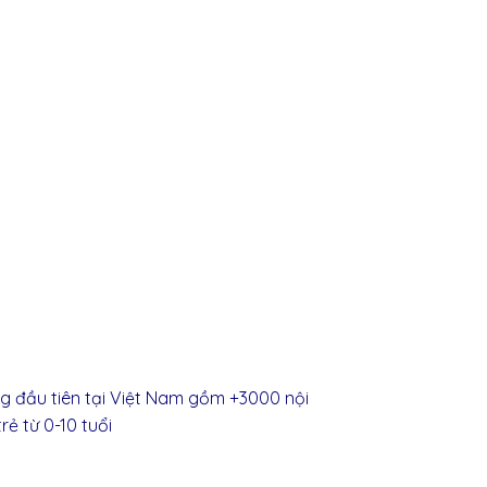
ng
đầu
tiên
tại
Việt Nam
gồm
+3000
nội
trẻ
từ
0-10
tuổi