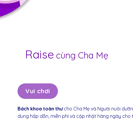
Raise
cùng Cha Mẹ
Vui chơi
Bách
khoa
toàn
thư
cho
Cha
Mẹ
và
Người
nuôi
dưỡ
dung
hấp
dẫn
,
miễn
phí
và
cập
nhật
hàng
ngày
cho