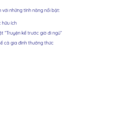
n
với những tính năng nổi bật:
c hữu ích
t “Truyện kể trước giờ đi ngủ”
để cả gia đình thưởng thức