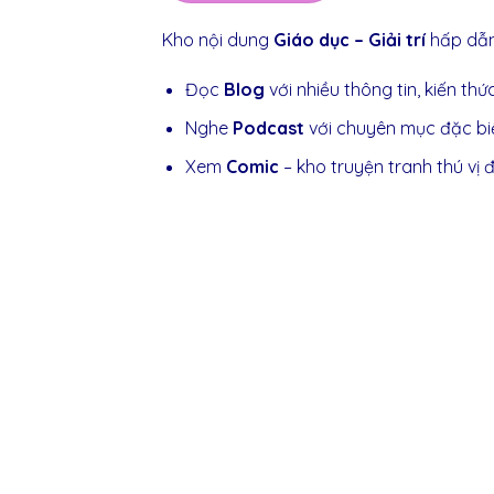
Kho
nội
dung
Giáo
dục
–
Giải
trí
hấp
dẫ
Đọc
Blog
với nhiều thông tin, kiến thứ
Nghe
Podcast
với chuyên mục đặc biệ
Xem
Comic
– kho truyện tranh thú vị 