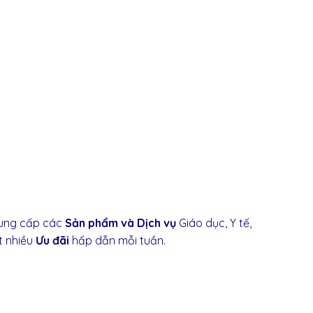
ung cấp các
Sản phẩm và Dịch vụ
Giáo dục, Y tế,
ật nhiều
Ưu đãi
hấp dẫn mỗi tuần.