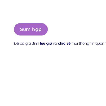
Sum họp
Để cả gia đình
lưu
giữ
và
chia
sẻ
mọi
thông
tin
quan