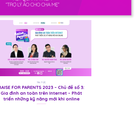
TIN TỨC
RAISE FOR PARENTS 2023 – Chủ đề số 3:
RAISE FOR PA
Gia đình an toàn trên Internet – Phát
HỌC LÀM C
triển những kỹ năng mới khi online
ĐOÁN TÌNH T