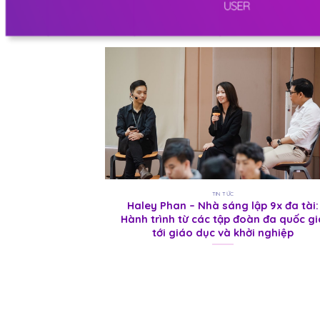
TIN TỨC
Haley Phan – Nhà sáng lập 9x đa tài:
Hành trình từ các tập đoàn đa quốc gi
tới giáo dục và khởi nghiệp