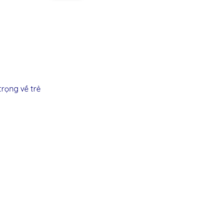
trọng
về
trẻ