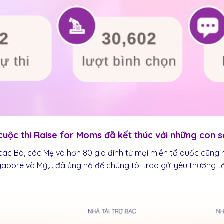
cuộc thi Raise for Moms đã kết thúc với những con s
các Bà, các Mẹ và hơn 80 gia đình từ mọi miền tổ quốc cũng n
gapore và Mỹ,… đã ủng hộ để chúng tôi trao gửi yêu thương t