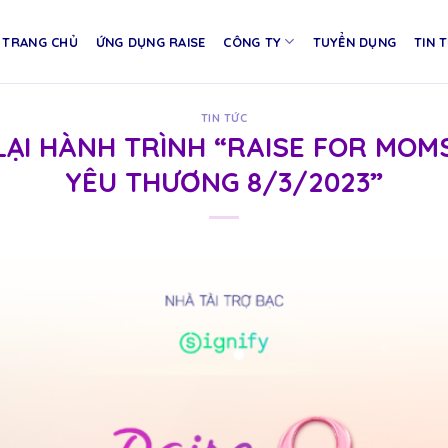
TRANG CHỦ
ỨNG DỤNG RAISE
CÔNG TY
TUYỂN DỤNG
TIN 
TIN TỨC
LẠI HÀNH TRÌNH “RAISE FOR MOMS
YÊU THƯƠNG 8/3/2023”