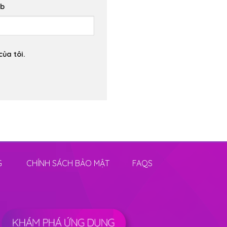
eb
của tôi.
G
CHÍNH SÁCH BẢO MẬT
FAQS