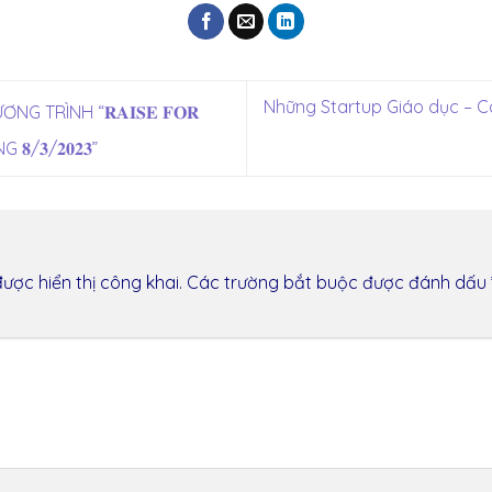
Những Startup Giáo dục – 
TRÌNH “𝐑𝐀𝐈𝐒𝐄 𝐅𝐎𝐑
/𝟑/𝟐𝟎𝟐𝟑”
ược hiển thị công khai.
Các trường bắt buộc được đánh dấu