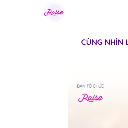
Skip
to
content
CÙNG NHÌN 