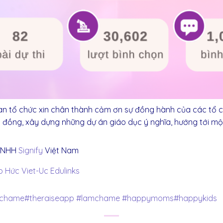
ban tổ chức xin chân thành cảm ơn sự đồng hành của các tổ 
 đồng, xây dựng những dự án giáo dục ý nghĩa, hướng tới một
 TNHH
Signify
Việt Nam
o Hức
Viet-Uc Edulinks
ochame
#theraiseapp
#lamchame
#happymoms
#happykids