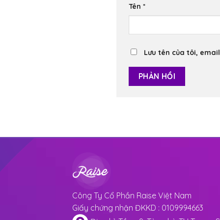
Tên
*
Lưu tên của tôi, email
Công Ty Cổ Phần Raise Việt Nam
Giấy chứng nhận ĐKKD : 0109994663