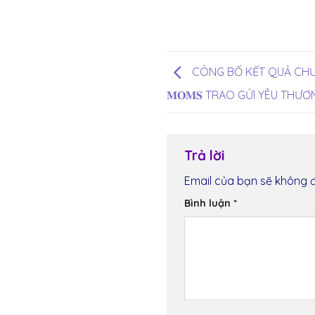
CÔNG BỐ KẾT QUẢ CHƯƠNG 
𝐌𝐎𝐌𝐒 TRAO GỬI YÊU THƯƠNG 
Trả lời
Email của bạn sẽ không đ
Bình luận
*