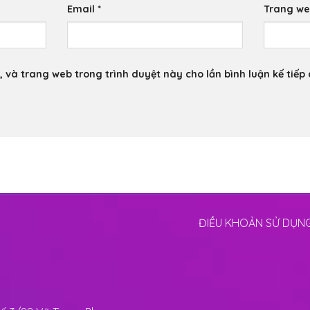
Email
*
Trang w
, và trang web trong trình duyệt này cho lần bình luận kế tiếp 
ĐIỀU KHOẢN SỬ DỤN