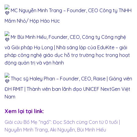
MC Nguyễn Minh Trang – Founder, CEO Công ty TNHH
Mầm Nhỏ/ Hộp Háo Hức
Mr Bùi Minh Hiếu, Founder, CEO, Công ty Công nghệ
và Giải pháp Hạ Long | Nhà sáng lập của EduKite – giải
pháp công nghệ giáo dục hỗ trợ trường học trong hoạt
động quản trị và vận hành
Thạc sỹ Haley Phan – Founder, CEO, Raise | Giảng viên
ĐH RMIT | Thành viên ban lãnh đạo UNICEF NextGen Việt
Nam
Xem lại tại link:
Giải cứu Bố Mẹ “ngố”: Đọc Sách cùng Con từ 0 tuổi |
Nguyễn Minh Trang, Aki Nguyễn, Bùi Minh Hiếu