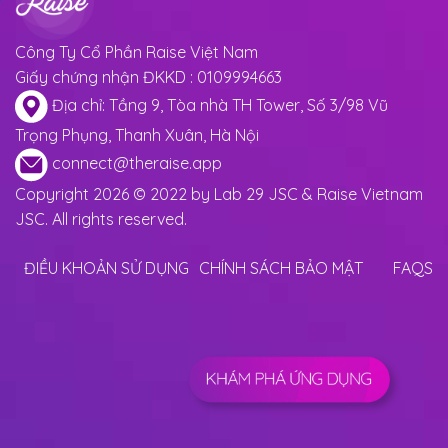
Công Ty Cổ Phần Raise Việt Nam
Giấy chứng nhận ĐKKD : 0109994663
Địa chỉ: Tầng 9, Tòa nhà TH Tower, Số 3/98 Vũ
Trọng Phụng, Thanh Xuân, Hà Nội
connect@theraise.app
Copyright 2026 © 2022 by Lab 29 JSC & Raise Vietnam
JSC. All rights reserved.
ĐIỀU KHOẢN SỬ DỤNG
CHÍNH SÁCH BẢO MẬT
FAQS