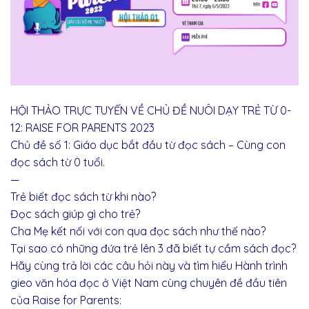
HỘI THẢO TRỰC TUYẾN VỀ CHỦ ĐỀ NUÔI DẠY TRẺ TỪ 0-
12: RAISE FOR PARENTS 2023
Chủ đề số 1: Giáo dục bắt đầu từ đọc sách – Cùng con
đọc sách từ 0 tuổi.
—
Trẻ biết đọc sách từ khi nào?
Đọc sách giúp gì cho trẻ?
Cha Mẹ kết nối với con qua đọc sách như thế nào?
Tại sao có những đứa trẻ lên 3 đã biết tự cầm sách đọc?
Hãy cùng trả lời các câu hỏi này và tìm hiểu Hành trình
gieo văn hóa đọc ở Việt Nam cùng chuyên đề đầu tiên
của Raise for Parents: