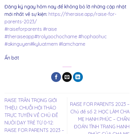
Đăng ký ngay hôm nay để không bỏ lỡ những cập nhật
mới nhất về sự kiện:
https://theraise.app/raise-for-
parents-2023/
#raiseforparents
#raise
#theraiseapp
#trolyaochochame
#hophaohuc
#akinguyen
#kyluatmem
#lamchame
Ẩn bớt
RAISE TRÂN TRỌNG GIỚI
RAISE FOR PARENTS 2023 –
THIỆU: CHUỖI HỘI THẢO
Chủ đề số 2: HỌC LÀM CHA
TRỰC TUYẾN VỀ CHỦ ĐỀ
MẸ HẠNH PHÚC – CHẨN
NUÔI DẠY TRẺ TỪ 0-12:
ĐOÁN TÌNH TRẠNG HẠNH
RAISE FOR PARENTS 2023 –
PHÚC CỦA CHA MẸ