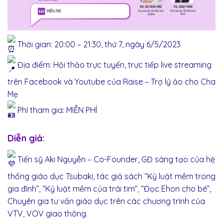
Thời gian: 20:00 – 21:30, thứ 7, ngày 6/5/2023
Địa điểm: Hội thảo trực tuyến, trực tiếp live streaming
trên Facebook và Youtube của Raise – Trợ lý ảo cho Cha
Mẹ
Phí tham gia: MIỄN PHÍ
Diễn giả:
Tiến sỹ Aki Nguyễn – Co-Founder, GĐ sáng tạo của hệ
thống giáo dục Tsubaki, tác giả sách “Kỷ luật mềm trong
gia đình”, “Kỷ luật mềm của trái tim”, “Đọc Ehon cho bé”,
Chuyên gia tư vấn giáo dục trên các chương trình của
VTV, VOV giao thông.