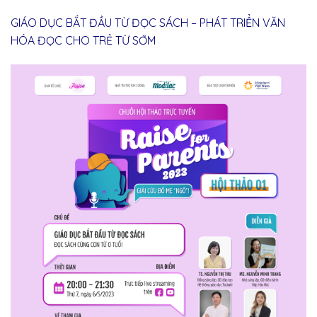
GIÁO DỤC BẮT ĐẦU TỪ ĐỌC SÁCH – PHÁT TRIỂN VĂN
HÓA ĐỌC CHO TRẺ TỪ SỚM