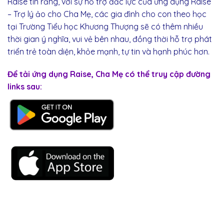
Raise tin rằng, với sự hỗ trợ
đắc
lực của
ứng
dụng Raise
– Trợ lý
ảo
cho Cha Mẹ, các gia
đình
cho con theo học
tại Trường Tiểu học Khương Thượng
sẽ có thêm nhiều
thời gian
ý
nghĩa, vui vẻ bên nhau,
đồng
thời hỗ trợ phát
triển trẻ toàn diện, khỏe mạnh, tự tin và hạnh phúc hơn.
Để
tải
ứng
dụng
Raise
, Cha Mẹ có thể truy cập
đường
links sau: