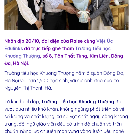
Nhân
dịp
20/10,
đại
diện
của
Raise
cùng
Việt
Úc
Edulinks
đã
trực
tiếp
ghé
thăm
Trường
tiểu
học
Khương
Thượng
,
số
8, Tôn Thất Tùng, Kim Liên,
Đống
Đa
, Hà
Nội
.
Trường
tiểu
học
Khương
Thượng
nằm
ở
quận
Đống
Đa
,
Hà
Nội
với
hơn
1,
5
00
học
sinh
,
với
sự
lãnh
đạo
của
cô
Nguyễn Thị Thanh Hà
.
Từ khi thành lập,
Trường Tiểu học Khương Thượng
đã
vượt qua nhiều khó khăn, không ngừng phát triển cả về
số lượng và chất lượng, cơ sở vật chất ngày càng khang
trang, đội ngũ giáo viên đều có trình độ chuẩn và trên
chuẩn, năng lực chuyên môn vững vàng, luôn yêu nghề,