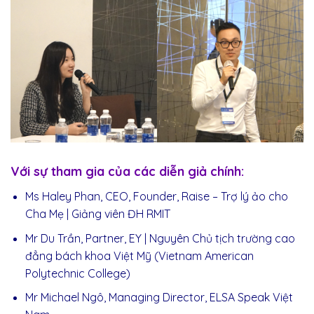
Với sự tham gia của các diễn giả chính:
Ms Haley Phan, CEO, Founder, Raise – Trợ lý
ảo
cho
Cha Mẹ | Giảng viên
ĐH RMIT
Mr Du Trần, Partner, EY | Nguyên Chủ tịch trường cao
đẳng
bách khoa Việt Mỹ (Vietnam American
Polytechnic College)
Mr Michael Ngô, Managing Director, ELSA Speak Việt