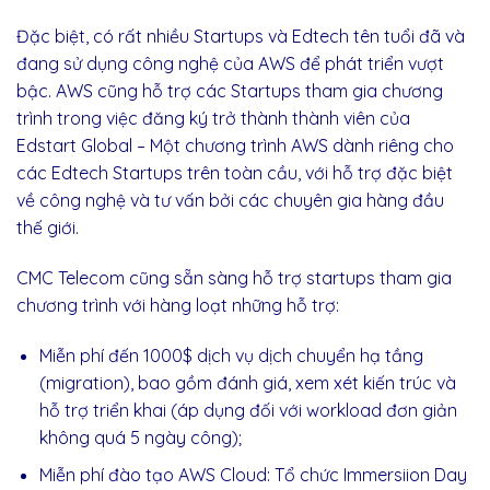
Đặc biệt, có rất nhiều Startups và Edtech tên tuổi đã và
đang sử dụng công nghệ của AWS để phát triển vượt
bậc. AWS cũng hỗ trợ các Startups tham gia chương
trình trong việc đăng ký trở thành thành viên của
Edstart Global – Một chương trình AWS dành riêng cho
các Edtech Startups trên toàn cầu, với hỗ trợ đặc biệt
về công nghệ và tư vấn bởi các chuyên gia hàng đầu
thế giới.
CMC Telecom cũng sẵn sàng hỗ trợ startups tham gia
chương trình với hàng loạt những hỗ trợ:
Miễn phí đến 1000$ dịch vụ dịch chuyển hạ tầng
(migration), bao gồm đánh giá, xem xét kiến trúc và
hỗ trợ triển khai (áp dụng đối với workload đơn giản
không quá 5 ngày công);
Miễn phí đào tạo AWS Cloud: Tổ chức Immersiion Day