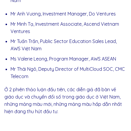
Nam
Mr Anh Vương, Investment Manager, Do Ventures
Mr Minh Tạ, Investment Associate, Ascend Vietnam
Ventures
Mr Tuấn Trần, Public Sector Education Sales Lead,
AWS Việt Nam
Ms Valerie Leong, Program Manager, AWS ASEAN
Mr Thái Ngô, Deputy Director of MultiCloud SOC, CMC
Telecom
Ở 2
phiên thảo luận
đầu
tiên, các diễn giả
đã
bàn về
giáo dục và chuyển
đổi
số trong giáo dục
ở
Việt Nam,
những mảng màu mới, những mảng màu hấp dẫn nhất
hiện
đang
thu hút
đầu
tư.