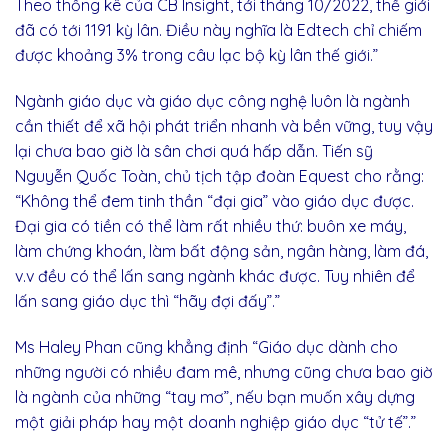
Theo thống kê của CB Insight, tới tháng 10/2022, thế giới
đã có tới 1191 kỳ lân. Điều này nghĩa là Edtech chỉ chiếm
được khoảng 3% trong câu lạc bộ kỳ lân thế giới.”
Ngành giáo dục và giáo dục công nghệ luôn là ngành
cần thiết để xã hội phát triển nhanh và bền vững, tuy vậy
lại chưa bao giờ là sân chơi quá hấp dẫn. Tiến sỹ
Nguyễn Quốc Toàn, chủ tịch tập đoàn Equest cho rằng:
“
Không thể đem tinh thần “đại gia” vào giáo dục được.
Đại gia có tiền có thể làm rất nhiều thứ: buôn xe máy,
làm chứng khoán, làm bất động sản, ngân hàng, làm đá,
v.v đều có thể lấn sang ngành khác được. Tuy nhiên để
lấn sang giáo dục thì “hãy đợi đấy”.”
Ms Haley Phan cũng khẳng định “Giáo dục dành cho
những người có nhiều đam mê, nhưng cũng chưa bao giờ
là ngành của những “tay mơ”, nếu bạn muốn xây dựng
một giải pháp hay một doanh nghiệp giáo dục “tử tế”.”