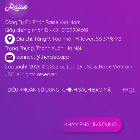
Công Ty Cổ Phần Raise Việt Nam
Giấy chứng nhận ĐKKD : 0109994663
Địa chỉ: Tầng 9, Tòa nhà TH Tower, Số 3/98 Vũ
Trọng Phụng, Thanh Xuân, Hà Nội
connect@theraise.app
Copyright 2026 © 2022 by Lab 29 JSC & Raise Vietnam
JSC. All rights reserved.
ĐIỀU KHOẢN SỬ DỤNG
CHÍNH SÁCH BẢO MẬT
FAQS