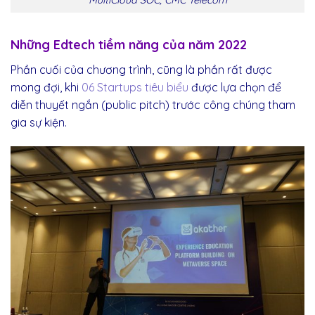
MultiCloud SOC, CMC Telecom
Những Edtech tiềm năng của năm 2022
Phần cuối của chương trình, cũng là phần rất được
mong đợi, khi
06 Startups tiêu biểu
được lựa chọn để
diễn thuyết ngắn (public pitch) trước công chúng tham
gia sự kiện.