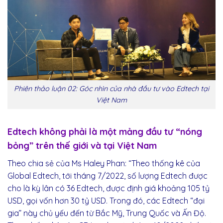
Phiên thảo luận 02: Góc nhìn của nhà đầu tư vào Edtech tại
Việt Nam
Edtech không phải là một mảng đầu tư “nóng
bỏng” trên thế giới và tại Việt Nam
Theo chia sẻ của Ms Haley Phan: “Theo thống kê của
Global Edtech, tới tháng 7/2022, số lượng Edtech được
cho là kỳ lân có 36 Edtech, được định giá khoảng 105 tỷ
USD, gọi vốn hơn 30 tỷ USD. Trong đó, các Edtech “đại
gia” này chủ yếu đến từ Bắc Mỹ, Trung Quốc và Ấn Độ.