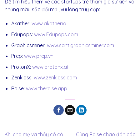
Để tìm hiểu thêm về các startups trẻ tham gia sự kiện và
những màu sắc đổi mới, vui lòng truy cập:
Akather:
www.akather.io
Edupops:
www.Edupops.com
Graphicsminer:
www.sant.graphicsminer.com
Prep:
www.prep.vn
ProtonX:
www.protonx.ai
Zenklass:
www.zenklass.com
Raise:
www.theraise.app
Khi cha mẹ và thầy cô có
Cùng Raise chào đón các