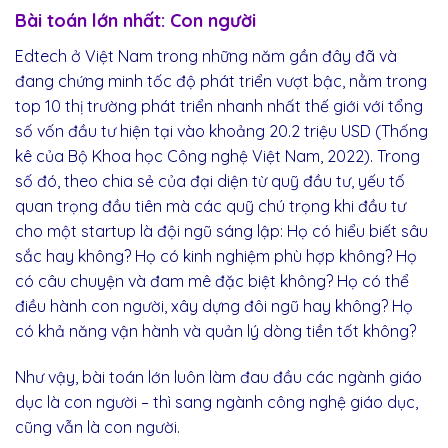
Bài toán lớn nhất: Con người
Edtech ở Việt Nam trong những năm gần đây đã và
đang chứng minh tốc độ phát triển vượt bậc, nằm trong
top 10 thị trường phát triển nhanh nhất thế giới với tổng
số vốn đầu tư hiện tại vào khoảng 20.2 triệu USD (Thống
kê của Bộ Khoa học Công nghệ Việt Nam, 2022). Trong
số đó, theo chia sẻ của đại diện từ quỹ đầu tư, yếu tố
quan trọng đầu tiên mà các quỹ chú trọng khi đầu tư
cho một startup là đội ngũ sáng lập: Họ có hiểu biết sâu
sắc hay không? Họ có kinh nghiệm phù hợp không? Họ
có câu chuyện và đam mê đặc biệt không? Họ có thể
điều hành con người, xây dựng đôi ngũ hay không? Họ
có khả năng vận hành và quản lý dòng tiền tốt không?
Như vậy, bài toán lớn luôn làm đau đầu các ngành giáo
dục là con người – thì sang ngành công nghệ giáo dục,
cũng vẫn là con người.