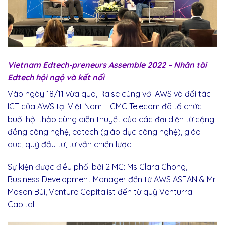
Vietnam Edtech-preneurs Assemble 2022 – Nhân tài
Edtech hội ngộ và kết nối
Vào ngày 18/11 vừa qua, Raise cùng với AWS và
đối
tác
ICT của AWS tại Việt Nam – CMC Telecom
đã
tổ chức
buổi hội thảo cùng diễn thuyết của các
đại
diện từ cộng
đồng
công nghệ, edtech (giáo dục công nghệ), giáo
dục, quỹ
đầu
tư, tư vấn chiến lược.
Sự kiện
được
điều
phối bởi 2 MC: Ms Clara Chong,
Business Development Manager
đến
từ AWS ASEAN & Mr
Mason Bùi, Venture Capitalist
đến
từ quỹ Venturra
Capital.