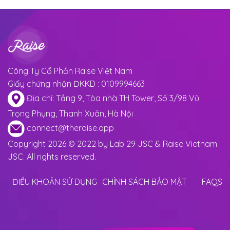
Công Ty Cổ Phần Raise Việt Nam
Giấy chứng nhận ĐKKD : 0109994663
Địa chỉ: Tầng 9, Tòa nhà TH Tower, Số 3/98 Vũ
Trọng Phụng, Thanh Xuân, Hà Nội
connect@theraise.app
Copyright 2026 © 2022 by Lab 29 JSC & Raise Vietnam
JSC. All rights reserved.
ĐIỀU KHOẢN SỬ DỤNG
CHÍNH SÁCH BẢO MẬT
FAQS