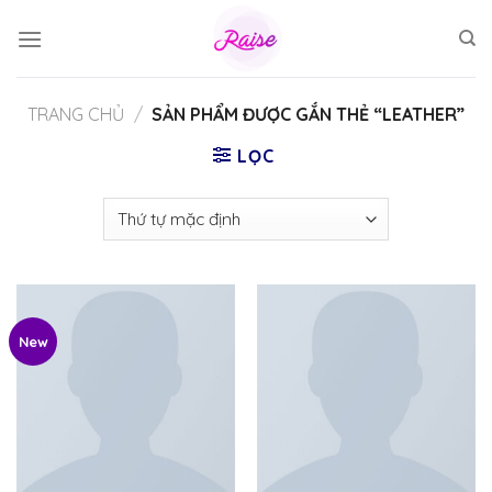
Skip
to
content
TRANG CHỦ
/
SẢN PHẨM ĐƯỢC GẮN THẺ “LEATHER”
LỌC
New