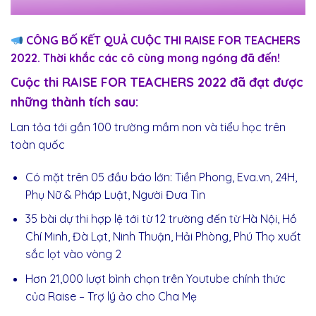
CÔNG BỐ KẾT QUẢ CUỘC THI RAISE FOR TEACHERS
2022. Thời khắc các cô cùng mong ngóng đã đến!
Cuộc thi RAISE FOR TEACHERS 2022 đã đạt được
những thành tích sau:
Lan tỏa tới gần 100 trường mầm non và tiểu học trên
toàn quốc
Có mặt trên 05 đầu báo lớn: Tiền Phong, Eva.vn, 24H,
Phụ Nữ & Pháp Luật, Người Đưa Tin
35 bài dự thi hợp lệ tới từ 12 trường đến từ Hà Nội, Hồ
Chí Minh, Đà Lạt, Ninh Thuận, Hải Phòng, Phú Thọ xuất
sắc lọt vào vòng 2
Hơn 21,000 lượt bình chọn trên Youtube chính thức
của Raise – Trợ lý ảo cho Cha Mẹ