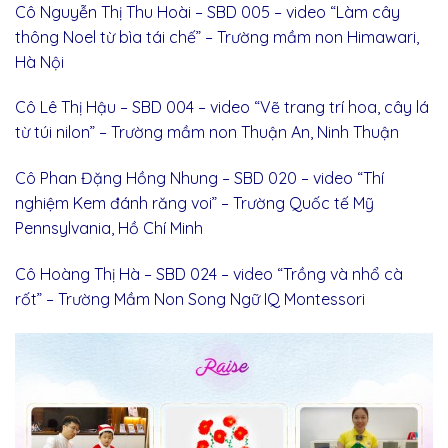
Cô Nguyễn Thị Thu Hoài – SBD 005 – video “Làm cây
thông Noel từ bìa tái chế” – Trường mầm non Himawari,
Hà Nội
Cô Lê Thị Hậu – SBD 004 – video “Vẽ trang trí hoa, cây lá
từ túi nilon” – Trường mầm non Thuận An, Ninh Thuận
Cô Phan Đặng Hồng Nhung – SBD 020 – video “Thí
nghiệm Kem đánh răng voi” – Trường Quốc tế Mỹ
Pennsylvania, Hồ Chí Minh
Cô Hoàng Thị Hà – SBD 024 – video “Trồng và nhổ cà
rốt” – Trường Mầm Non Song Ngữ IQ Montessori