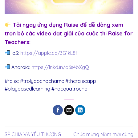
Tải ngay ứng dụng Raise để dễ dàng xem
trọn bộ các video đạt giải của cuộc thi Raise for
Teachers:
IoS:
https://apple.co/3G1kL8f
Android:
https://lnkd.in/d6s4bXgQ
#raise #trolyaochochame #theraiseapp
#playbasedlearning #hocquatrochoi
SẺ CHIA VÀ YÊU THƯƠNG
Chúc mừng Năm mới cùng