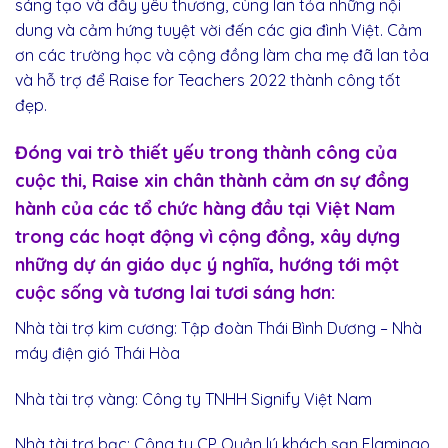
sáng tạo và đầy yêu thương, cùng lan tỏa những nội
dung và cảm hứng tuyệt vời đến các gia đình Việt. Cảm
ơn các trường học và cộng đồng làm cha mẹ đã lan tỏa
và hỗ trợ để Raise for Teachers 2022 thành công tốt
đẹp.
Đóng vai trò thiết yếu trong thành công của
cuộc thi, Raise xin chân thành cảm ơn sự đồng
hành của các tổ chức hàng đầu tại Việt Nam
trong các hoạt động vì cộng đồng, xây dựng
những dự án giáo dục ý nghĩa, hướng tới một
cuộc sống và tương lai tươi sáng hơn:
Nhà tài trợ kim cương: Tập đoàn Thái Bình Dương – Nhà
máy điện gió Thái Hòa
Nhà tài trợ vàng: Công ty TNHH Signify Việt Nam
Nhà tài trợ bạc: Công ty CP Quản lý khách sạn Flamingo