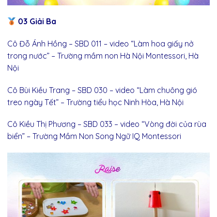
03 Giải Ba
Cô Đỗ Ánh Hồng – SBD 011 – video “Làm hoa giấy nở
trong nước” – Trường mầm non Hà Nội Montessori, Hà
Nội
Cô Bùi Kiều Trang – SBD 030 – video “Làm chuông gió
treo ngày Tết” – Trường tiểu học Ninh Hòa, Hà Nội
Cô Kiều Thị Phương – SBD 033 – video “Vòng đời của rùa
biển” – Trường Mầm Non Song Ngữ IQ Montessori