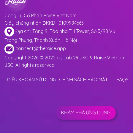
Công Ty Cổ Phần Raise Việt Nam
Giấy chứng nhận ĐKKD : 0109994663
Địa chỉ: Tầng 9, Tòa nhà TH Tower, Số 3/98 Vũ
Trọng Phụng, Thanh Xuân, Hà Nội
connect@theraise.app
Copyright 2026 © 2022 by Lab 29 JSC & Raise Vietnam
JSC. All rights reserved.
ĐIỀU KHOẢN SỬ DỤNG
CHÍNH SÁCH BẢO MẬT
FAQS